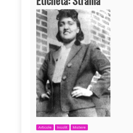
Etichetă:
Strania
Articole
Insolit
Mistere