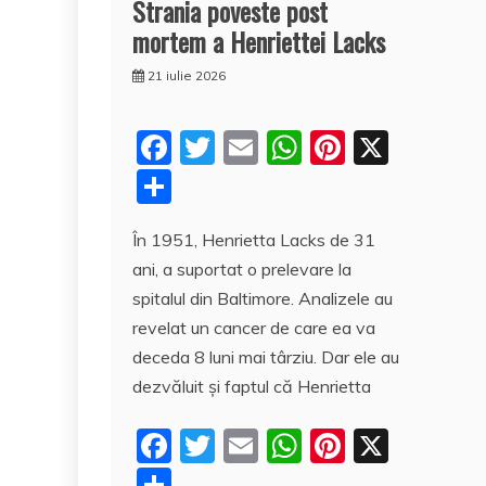
Strania poveste post
mortem a Henriettei Lacks
21 iulie 2026
F
T
E
W
Pi
X
a
w
m
h
nt
P
c
itt
ai
at
er
a
În 1951, Henrietta Lacks de 31
e
er
l
s
e
rt
ani, a suportat o prelevare la
b
A
st
aj
spitalul din Baltimore. Analizele au
o
p
e
revelat un cancer de care ea va
o
p
a
deceda 8 luni mai târziu. Dar ele au
k
z
dezvăluit şi faptul că Henrietta
ă
F
T
E
W
Pi
X
a
w
m
h
nt
P