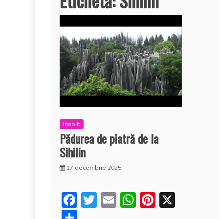
Etichetă:
Sihilin
Insolit
Pădurea de piatră de la
Sihilin
17 decembrie 2025
F
T
E
W
Pi
X
a
w
m
h
nt
P