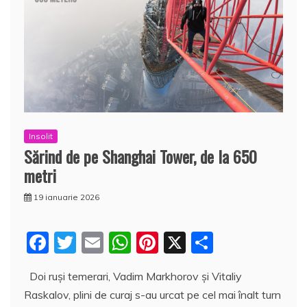
Insolit
Sărind de pe Shanghai Tower, de la 650
metri
19 ianuarie 2026
F
T
E
W
Pi
X
P
a
w
m
h
nt
a
Doi ruşi temerari, Vadim Markhorov şi Vitaliy
c
itt
ai
at
er
rt
Raskalov, plini de curaj s-au urcat pe cel mai înalt turn