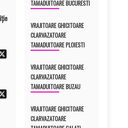
TAMADUITOARE BUCURESTI
ţie
VRAJITOARE GHICITOARE
CLARVAZATOARE
TAMADUITOARE PLOIESTI
i
X
t
VRAJITOARE GHICITOARE
r
CLARVAZATOARE
e
TAMADUITOARE BUZAU
t
i
X
t
VRAJITOARE GHICITOARE
r
CLARVAZATOARE
e