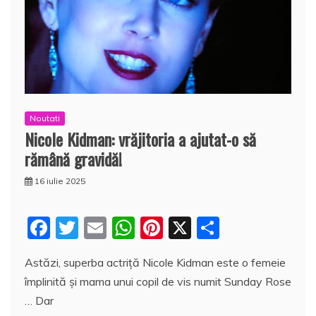
Noutati
Nicole Kidman: vrăjitoria a ajutat-o să
rămână gravidă!
16 iulie 2025
F
T
E
W
Pi
X
P
a
w
m
h
nt
a
Astăzi, superba actriţă Nicole Kidman este o femeie
c
itt
ai
at
er
rt
împlinită şi mama unui copil de vis numit Sunday Rose
e
er
l
s
e
aj
… Dar