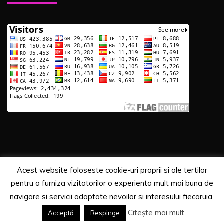
Acest website foloseste cookie-uri proprii si ale tertilor
Copyrights. © 2020 Segra Media
pentru a furniza vizitatorilor o experienta mult mai buna de
Proudly powered by WordPress
|
Theme: Recent News
navigare si servicii adaptate nevoilor si interesului fiecaruia.
by
Candid Themes
.
Citește mai mult
Acceptă
Respinge