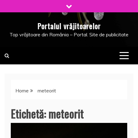
Skip
to
content
Portalul vrăjitoarelor
Top vrăjitoare din România – Portal. Site de publicitate
Home
meteorit
Etichetă:
meteorit