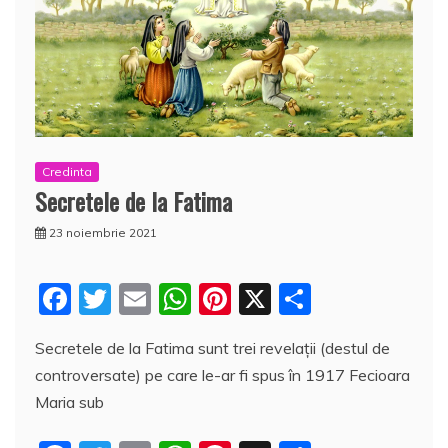
Credinta
Secretele de la Fatima
23 noiembrie 2021
F
T
E
W
Pi
X
P
a
w
m
h
nt
a
Secretele de la Fatima sunt trei revelații (destul de
c
itt
ai
at
er
rt
controversate) pe care le-ar fi spus în 1917 Fecioara
e
er
l
s
e
aj
Maria sub
b
A
st
e