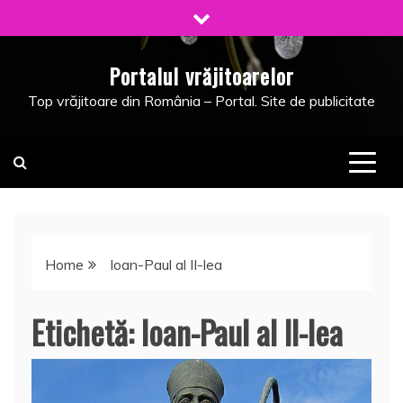
Skip
to
content
Portalul vrăjitoarelor
Top vrăjitoare din România – Portal. Site de publicitate
Home
Ioan-Paul al II-lea
Etichetă:
Ioan-Paul al II-lea