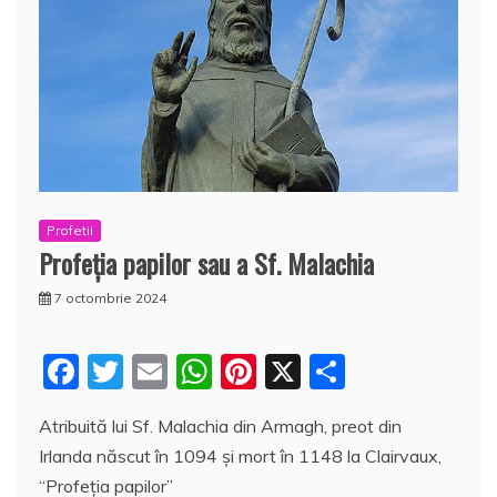
Profetii
Profeţia papilor sau a Sf. Malachia
7 octombrie 2024
F
T
E
W
Pi
X
P
a
w
m
h
nt
a
Atribuită lui Sf. Malachia din Armagh, preot din
c
itt
ai
at
er
rt
Irlanda născut în 1094 şi mort în 1148 la Clairvaux,
e
er
l
s
e
aj
“Profeţia papilor”