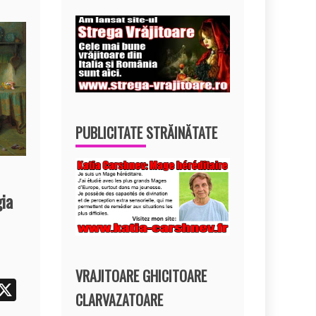
PUBLICITATE STRĂINĂTATE
gia
VRAJITOARE GHICITOARE
i
X
CLARVAZATOARE
t