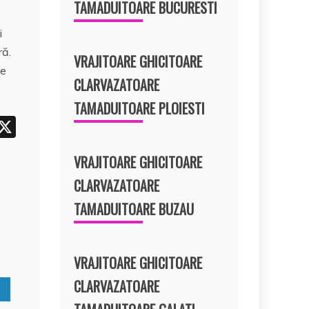
TAMADUITOARE BUCURESTI
r
i
e
ră.
t
VRAJITOARE GHICITOARE
de
CLARVAZATOARE
TAMADUITOARE PLOIESTI
i
X
t
VRAJITOARE GHICITOARE
r
CLARVAZATOARE
e
TAMADUITOARE BUZAU
t
VRAJITOARE GHICITOARE
CLARVAZATOARE