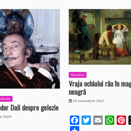
Ritualuri
Vraja ochiului rău în ma
neagră
alitate
16 noiembrie 2017
dor Dali despre gelozie
ai 2024
F
T
E
W
P
a
w
m
h
n
P