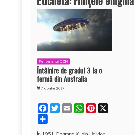
Etichetă:
Fiinţele enigma
Fenomenul OZN
Întâlnire de gradul 3 la o
fermă din Australia
7 aprilie 2017
F
T
E
W
Pi
X
a
w
m
h
nt
P
c
itt
ai
at
er
a
În 1951, Doamna X., din Halidon,