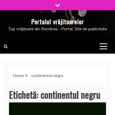
Skip
to
content
Portalul vrăjitoarelor
Top vrăjitoare din România – Portal. Site de publicitate
Home
continentul negru
Etichetă:
continentul negru