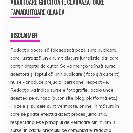
VRAJITOARE GHICITOARE CLARVAZATOARE
TAMADUITOARE OLANDA
DISCLAIMER
Redacția poate să folosească poze spre publicare,
care ilustrează un anumit discurs jurnalistic, dar care
conțin dreptul de autor. Se va menționa însă sursa
acestora și faptul că prin publicare ( foto și/sau text)
nu se vor aduce prejudicii persoanei respective.
Redacția va indica sursele fotografiei, acolo unde
acestea se cunosc (autor, site, blog, platformă etc.).
Pozele și sursele sunt verificate, online, în măsura în
care se poate efectua acest proces jurnalistic,
respectându-se principiul de verificare din minim 3
surse. În cadrul dreptului de comunicare, redacția