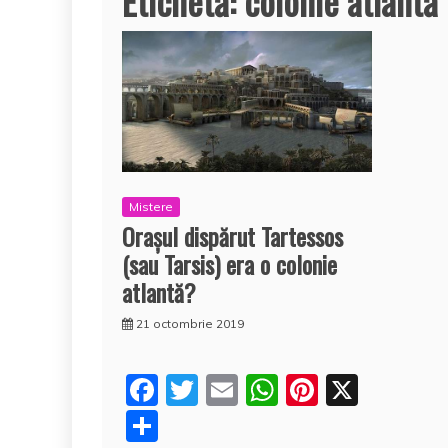
Etichetă:
colonie atlantă
Mistere
Oraşul dispărut Tartessos
(sau Tarsis) era o colonie
atlantă?
21 octombrie 2019
F
T
E
W
Pi
X
a
w
m
h
nt
P