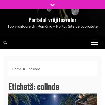
Skip
to
content
Portalul vrăjitoarelor
Top vrăjitoare din România – Portal. Site de publicitate
Home
colinde
Etichetă:
colinde