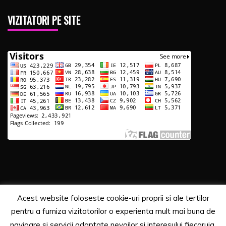
VIZITATORI PE SITE
Acest website foloseste cookie-uri proprii si ale tertilor
Copyrights. © 2020 Segra Media
pentru a furniza vizitatorilor o experienta mult mai buna de
Proudly powered by WordPress
|
Theme: Recent News
navigare si servicii adaptate nevoilor si interesului fiecaruia.