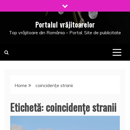
Skip
to
content
Portalul vrăjitoarelor
Top vrăjitoare din România – Portal. Site de publicitate
Home
coincidenţe stranii
Etichetă:
coincidenţe stranii