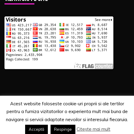
Acest website foloseste cookie-uri proprii si ale tertilor
Copyrights. © 2020 Segra Media
pentru a furniza vizitatorilor o experienta mult mai buna de
Proudly powered by WordPress
|
Theme: Recent News
navigare si servicii adaptate nevoilor si interesului fiecaruia.
by
Candid Themes
.
Citește mai mult
Acceptă
Respinge