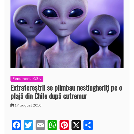
Fenomenul OZN
Extratereştrii se plimbau nestingheriţi pe o
plajă din Chile după cutremur
17 august 2016
F
T
E
W
Pi
X
P