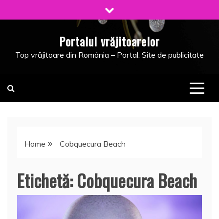
Skip
to
content
Portalul vrăjitoarelor
Top vrăjitoare din România – Portal. Site de publicitate
Home
Cobquecura Beach
Etichetă:
Cobquecura Beach