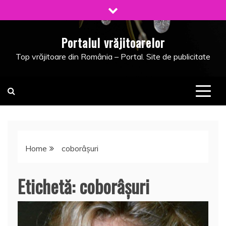
Skip
to
content
Portalul vrăjitoarelor
Top vrăjitoare din România – Portal. Site de publicitate
Home
coborâșuri
Etichetă:
coborâșuri