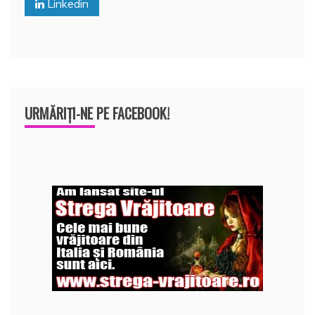
Linkedin
k
ă
URMĂRIȚI-NE PE FACEBOOK!