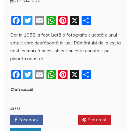
21 martie 2024
F
T
E
W
Pi
X
P
a
w
m
h
nt
a
Dar în 1958, a fost luată o fotografie ciudată a unui
c
itt
ai
at
er
rt
satelit care desfășoară în jurul Pământului de la est la
e
er
l
s
e
aj
vest, numai că acest obiect nu este construit pe
b
A
st
e
planeta noastră!
o
p
a
F
T
E
W
Pi
X
P
o
p
z
a
w
m
h
nt
a
k
ă
Citește mai mult
c
itt
ai
at
er
rt
e
er
l
s
e
aj
b
A
st
e
SHARE
o
p
a
Facebook
Twitter
Pinterest
o
p
z