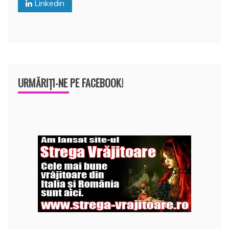
Linkedin
k
ă
URMĂRIȚI-NE PE FACEBOOK!