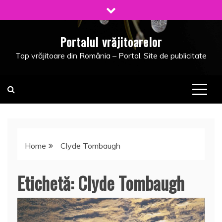
Skip
to
content
Portalul vrăjitoarelor
Top vrăjitoare din România – Portal. Site de publicitate
Home
Clyde Tombaugh
Etichetă:
Clyde Tombaugh