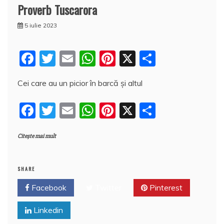
Proverb Tuscarora
5 iulie 2023
F
T
E
W
Pi
X
P
a
w
m
h
nt
a
Cei care au un picior în barcă şi altul
c
itt
ai
at
er
rt
e
er
l
s
e
aj
F
T
E
W
Pi
X
P
b
A
st
e
a
w
m
h
nt
a
o
p
a
Citește mai mult
c
itt
ai
at
er
rt
o
p
z
e
er
l
s
e
aj
k
ă
b
A
st
e
SHARE
o
p
a
Facebook
Twitter
Pinterest
o
p
z
Linkedin
k
ă