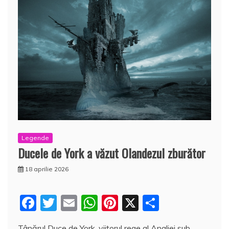
Legende
Ducele de York a văzut Olandezul zburător
18 aprilie 2026
F
T
E
W
Pi
X
P
a
w
m
h
nt
a
Tânărul Duce de York, viitorul rege al Angliei sub