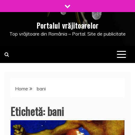
Skip
to
content
Portalul vrăjitoarelor
Top vrăjitoare din România – Portal. Site de publicitate
Home
bani
Etichetă:
bani