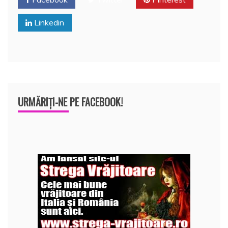
o
p
a
o
p
z
Linkedin
k
ă
URMĂRIȚI-NE PE FACEBOOK!