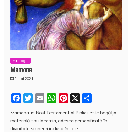
Mitologie
Mamona
9 mai 2024
F
T
E
W
Pi
X
P
a
w
m
h
nt
a
Mamona, în Noul Testament al Bibliei, este bogăția
c
itt
ai
at
er
rt
materială sau lăcomia, adesea personificată în
e
er
l
s
e
aj
divinitate și uneori inclusă în cele