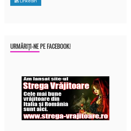
Linkedin
k
ă
URMĂRIȚI-NE PE FACEBOOK!