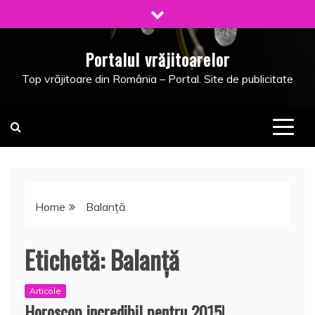
Skip
to
content
Portalul vrăjitoarelor
Top vrăjitoare din România – Portal. Site de publicitate
Home
Balanţă
Etichetă:
Balanţă
Articole
Horoscop incredibil pentru 2015!