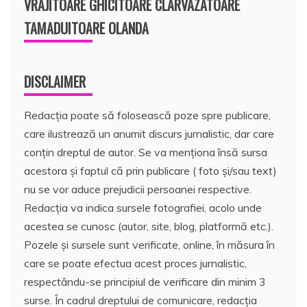
VRAJITOARE GHICITOARE CLARVAZATOARE
TAMADUITOARE OLANDA
DISCLAIMER
Redacția poate să folosească poze spre publicare,
care ilustrează un anumit discurs jurnalistic, dar care
conțin dreptul de autor. Se va menționa însă sursa
acestora și faptul că prin publicare ( foto și/sau text)
nu se vor aduce prejudicii persoanei respective.
Redacția va indica sursele fotografiei, acolo unde
acestea se cunosc (autor, site, blog, platformă etc.).
Pozele și sursele sunt verificate, online, în măsura în
care se poate efectua acest proces jurnalistic,
respectându-se principiul de verificare din minim 3
surse. În cadrul dreptului de comunicare, redacția