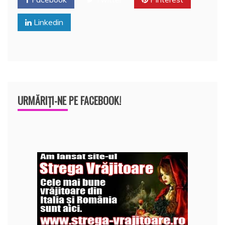
o
p
a
o
p
z
Linkedin
k
ă
URMĂRIȚI-NE PE FACEBOOK!