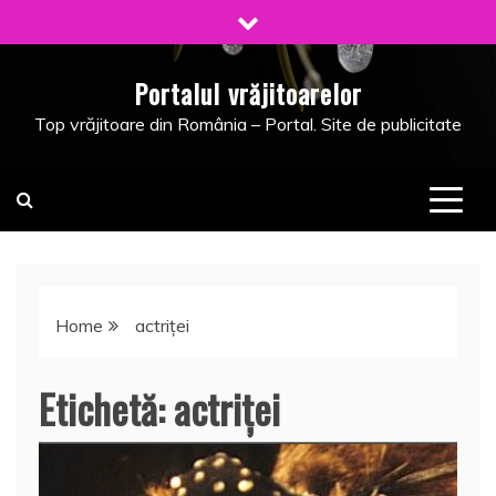
Skip
to
content
Portalul vrăjitoarelor
Top vrăjitoare din România – Portal. Site de publicitate
Home
actriţei
Etichetă:
actriţei