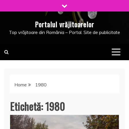
Skip
to
content
Portalul vrăjitoarelor
Top vrăjitoare din România – Portal. Site de publicitate
Home
1980
Etichetă:
1980