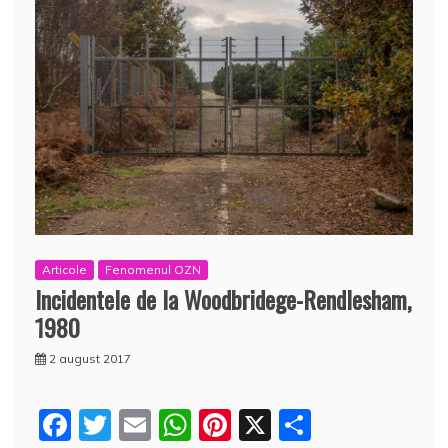
Articole
Fenomenul OZN
Incidentele de la Woodbridege-Rendlesham,
1980
2 august 2017
F
T
E
W
Pi
X
P