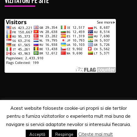
VIZITATORI PE SITE
Acest website foloseste cookie-uri proprii si ale tertilor
Copyrights. © 2020 Segra Media
pentru a furniza vizitatorilor o experienta mult mai buna de
Proudly powered by WordPress
|
Theme: Recent News
navigare si servicii adaptate nevoilor si interesului fiecaruia.
by
Candid Themes
.
Citește mai mult
Acceptă
Respinge